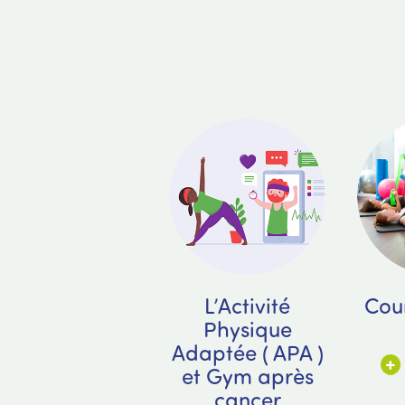
L’Activité
Cou
Physique
Adaptée ( APA )
et Gym après
cancer