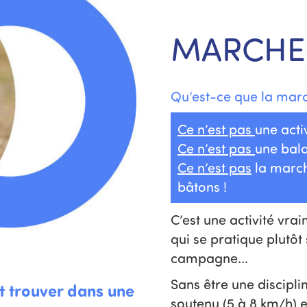
MARCHE 
Qu’est-ce que la marc
Ce n’est pas
une acti
Ce n’est pas
une bala
Ce n’est pas
la march
bâtons !
C’est une activité vra
qui se pratique plutôt s
campagne...
Sans être une discipli
st trouver dans une
soutenu (5 à 8 km/h) 